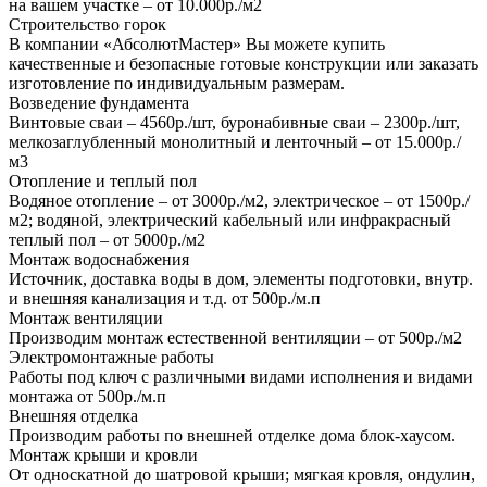
на вашем участке – от 10.000р./м2
Строительство горок
В компании «АбсолютМастер» Вы можете купить
качественные и безопасные готовые конструкции или заказать
изготовление по индивидуальным размерам.
Возведение фундамента
Винтовые сваи – 4560р./шт, буронабивные сваи – 2300р./шт,
мелкозаглубленный монолитный и ленточный – от 15.000р./
м3
Отопление и теплый пол
Водяное отопление – от 3000р./м2, электрическое – от 1500р./
м2; водяной, электрический кабельный или инфракрасный
теплый пол – от 5000р./м2
Монтаж водоснабжения
Источник, доставка воды в дом, элементы подготовки, внутр.
и внешняя канализация и т.д. от 500р./м.п
Монтаж вентиляции
Производим монтаж естественной вентиляции – от 500р./м2
Электромонтажные работы
Работы под ключ с различными видами исполнения и видами
монтажа от 500р./м.п
Внешняя отделка
Производим работы по внешней отделке дома блок-хаусом.
Монтаж крыши и кровли
От односкатной до шатровой крыши; мягкая кровля, ондулин,