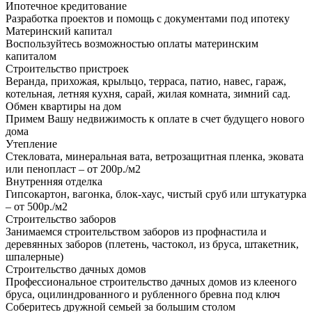
Ипотечное кредитование
Разработка проектов и помощь с документами под ипотеку
Материнский капитал
Воспользуйтесь возможностью оплаты материнским
капиталом
Строительство пристроек
Веранда, прихожая, крыльцо, терраса, патио, навес, гараж,
котельная, летняя кухня, сарай, жилая комната, зимний сад.
Обмен квартиры на дом
Примем Вашу недвижимость к оплате в счет будущего нового
дома
Утепление
Стекловата, минеральная вата, ветрозащитная пленка, эковата
или пенопласт – от 200р./м2
Внутренняя отделка
Гипсокартон, вагонка, блок-хаус, чистый сруб или штукатурка
– от 500р./м2
Строительство заборов
Занимаемся строительством заборов из профнастила и
деревянных заборов (плетень, частокол, из бруса, штакетник,
шпалерные)
Строительство дачных домов
Профессиональное строительство дачных домов из клееного
бруса, оцилиндрованного и рубленного бревна под ключ
Соберитесь дружной семьей за большим столом