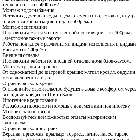
теплый пол – от 5000р./м2
Монтаж водоснабжения
Источник, доставка воды в дом, элементы подготовки, внутр.
и внешняя канализация и т.д. от 500р./м.п
Монтаж вентиляции
Производим монтаж естественной вентиляции – от 500р./м2
Электромонтажные работы
Работы под ключ с различными видами исполнения и видами
монтажа от 500р./м.п
Внешняя отделка
Производим работы по внешней отделке дома блок-хаусом.
Монтаж крыши и кровли
От односкатной до шатровой крыши; мягкая кровля, ондулин,
металлочерепица и др.
Строительство в кредит
Оплачивайте строительство будущего дома с комфортом через
выгодный кредит от Почта Банк
Ипотечное кредитование
Разработка проектов и помощь с документами под ипотеку
Материнский капитал
Воспользуйтесь возможностью оплаты материнским
капиталом
Строительство пристроек
Веранда, прихожая, крыльцо, терраса, патио, навес, гараж,
котельная, летняя кухня, сарай, жилая комната, зимний сад.