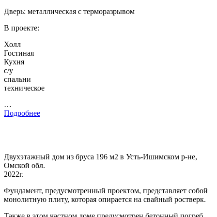
Дверь: металлическая с терморазрывом
В проекте:
Холл
Гостиная
Кухня
с/у
спальни
техническое
…
Подробнее
Двухэтажный дом из бруса 196 м2 в Усть-Ишимском р-не,
Омской обл.
2022г.
Фундамент, предусмотренный проектом, представляет собой
монолитную плиту, которая опирается на свайный ростверк.
Также в этом частном доме предусмотрен бетонный погреб.