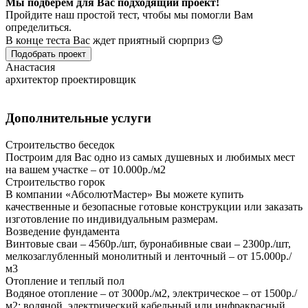
Мы подберем для Вас подходящий проект!
Пройдите наш простой тест, чтобы мы помогли Вам
определиться.
В конце теста Вас ждет приятный сюрприз 😊
Подобрать проект
Анастасия
архитектор проектировщик
Дополнительные услуги
Строительство беседок
Построим для Вас одно из самых душевных и любимых мест
на вашем участке – от 10.000р./м2
Строительство горок
В компании «АбсолютМастер» Вы можете купить
качественные и безопасные готовые конструкции или заказать
изготовление по индивидуальным размерам.
Возведение фундамента
Винтовые сваи – 4560р./шт, буронабивные сваи – 2300р./шт,
мелкозаглубленный монолитный и ленточный – от 15.000р./
м3
Отопление и теплый пол
Водяное отопление – от 3000р./м2, электрическое – от 1500р./
м2; водяной, электрический кабельный или инфракрасный