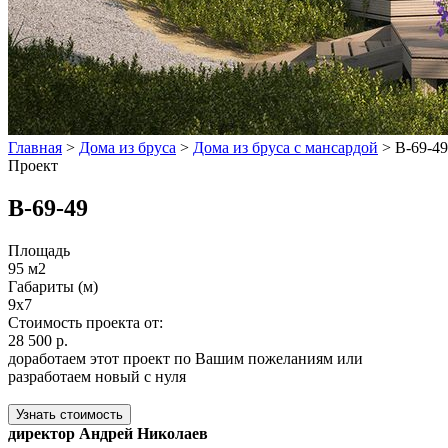
Главная
>
Дома из бруса
>
Дома из бруса с мансардой
>
В-69-49
Проект
В-69-49
Площадь
95 м2
Габариты (м)
9х7
Стоимость проекта от:
28 500 р.
доработаем этот проект по Вашим пожеланиям или
разработаем новый с нуля
Узнать стоимость
директор Андрей Николаев