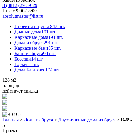
8 (3812) 29-39-29
Пн-вс 9:00-18:00
absolutmaster@list.ru
Проекты и цены
847 шт.
Дачные дома
191 шт.
Каркасные дома
191 шт.
Дома из бруса
291 шт.
Каркасные бани
85 шт.
Бани из бруса
90 шт.
Беседки
14 шт.
Горки
11 шт.
Дома Барнхаус
174 шт.
128
м2
площадь
действует скидка
Главная
>
Дома из бруса
>
Двухэтажные дома из бруса
>
В-69-
51
Проект