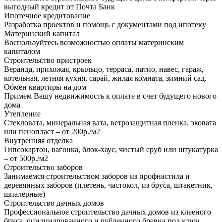
выгодный кредит от Почта Банк
Ипотечное кредитование
Разработка проектов и помощь с документами под ипотеку
Материнский капитал
Воспользуйтесь возможностью оплаты материнским
капиталом
Строительство пристроек
Веранда, прихожая, крыльцо, терраса, патио, навес, гараж,
котельная, летняя кухня, сарай, жилая комната, зимний сад.
Обмен квартиры на дом
Примем Вашу недвижимость к оплате в счет будущего нового
дома
Утепление
Стекловата, минеральная вата, ветрозащитная пленка, эковата
или пенопласт – от 200р./м2
Внутренняя отделка
Гипсокартон, вагонка, блок-хаус, чистый сруб или штукатурка
– от 500р./м2
Строительство заборов
Занимаемся строительством заборов из профнастила и
деревянных заборов (плетень, частокол, из бруса, штакетник,
шпалерные)
Строительство дачных домов
Профессиональное строительство дачных домов из клееного
бруса, оцилиндрованного и рубленного бревна под ключ