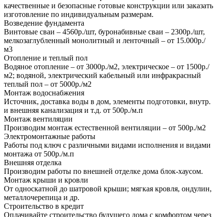
качественные и безопасные готовые конструкции или заказать
изготовление по индивидуальным размерам.
Возведение фундамента
Винтовые сваи – 4560р./шт, буронабивные сваи – 2300р./шт,
мелкозаглубленный монолитный и ленточный – от 15.000р./
м3
Отопление и теплый пол
Водяное отопление – от 3000р./м2, электрическое – от 1500р./
м2; водяной, электрический кабельный или инфракрасный
теплый пол – от 5000р./м2
Монтаж водоснабжения
Источник, доставка воды в дом, элементы подготовки, внутр.
и внешняя канализация и т.д. от 500р./м.п
Монтаж вентиляции
Производим монтаж естественной вентиляции – от 500р./м2
Электромонтажные работы
Работы под ключ с различными видами исполнения и видами
монтажа от 500р./м.п
Внешняя отделка
Производим работы по внешней отделке дома блок-хаусом.
Монтаж крыши и кровли
От односкатной до шатровой крыши; мягкая кровля, ондулин,
металлочерепица и др.
Строительство в кредит
Оплачивайте строительство будущего дома с комфортом через